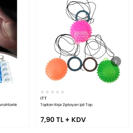
ITT
Anahtarlık
Toptan Kirpi Zıplayan İpli Top
7,90 TL + KDV