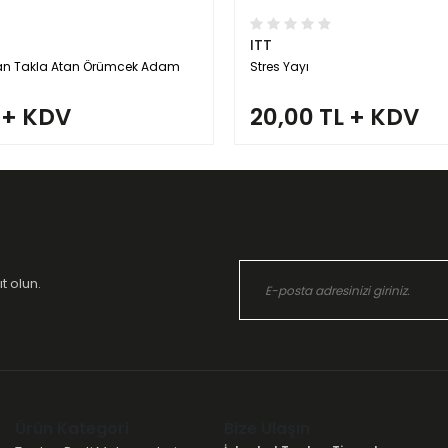
ITT
n Takla Atan Örümcek Adam
Stres Yayı
 + KDV
20,00 TL + KDV
t olun.
Ürün Kategori
Bize Ulaşın