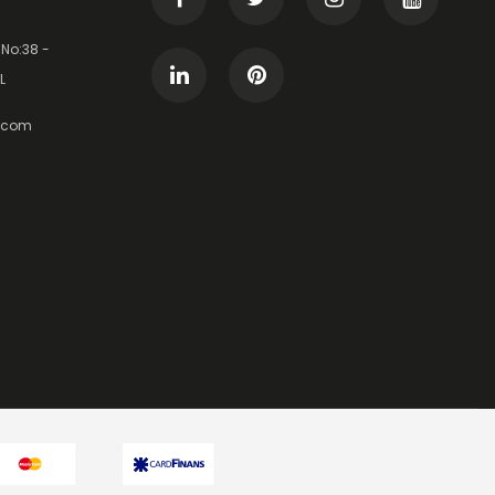
 No:38 -
L
t.com