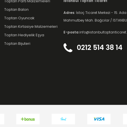
Toptan Parti Malzemeleri
İstanbul Toptan Ticaret
Toptan Balon
Adres
: İstoç Ticaret Merkezi - 15. Ada
Toptan Oyuncak
Mahmutbey Mah. Bağcılar / İSTANBU
Toptan Kırtasiye Malzemeleri
E-posta
:info@istanbultoptanticare
Toptan Hediyelik Eşya
Toptan Bijuteri
0212 514 38 14