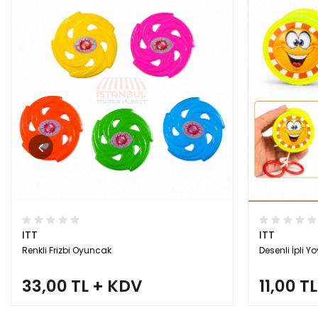
ITT
ITT
Renkli Frizbi Oyuncak
Desenli İpli Y
33,00 TL + KDV
11,00 T