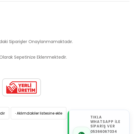
ndaki Siparişler Onaylanmamaktadır.
larak Sepetinize Eklenmektedir.
dir
·
Aklımdakiler listesine ekle
TIKLA
WHATSAPP İLE
SİPARİŞ VER
05366067034