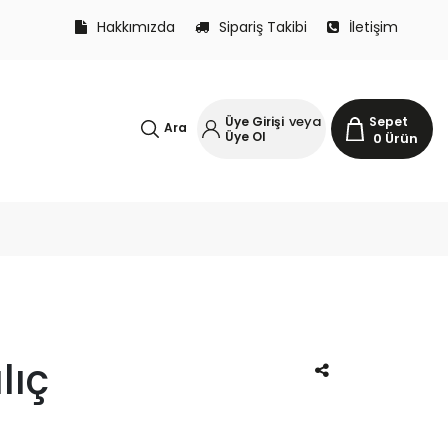
Hakkımızda
Sipariş Takibi
İletişim
veya
Üye Girişi
Sepet
Ara
Üye Ol
0
Ürün
lıç