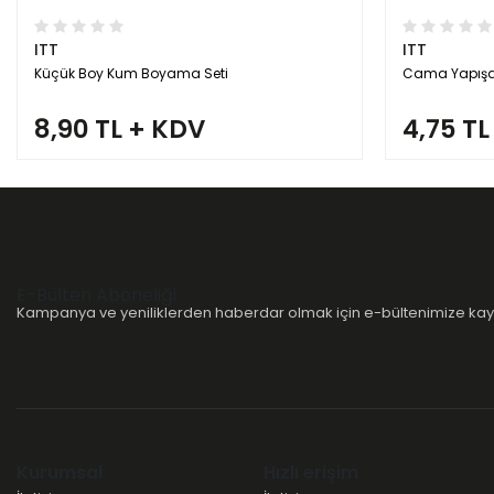
ITT
ITT
Küçük Boy Kum Boyama Seti
Cama Yapışa
8,90 TL + KDV
4,75 TL
E-Bülten Aboneliği
Kampanya ve yeniliklerden haberdar olmak için e-bültenimize kayı
Kurumsal
Hızlı erişim