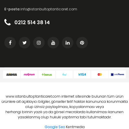
E-posta
:info@istanbultoptanticaret.com
0212 514 38 14
www.istanbultoptanticaret.com internet sitesinde bulunan tüm ürün
ürünlere ait açıklayıcı bilgiler, görseller telif hakları kanununca korunmakta
olup izinsiz paylaşılması, kopyalanması veya
herhangi birinin yazılı ya da görsel mecralarda kullanılması kanunen
yasaklanmış olup hukuki yaptırıma tabi tutulmaktadır.
Google Seo
Kentmedia