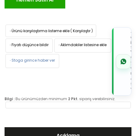
·
Ürünü karşılaştırma listeme ekle
(
Karşılaştır
)
TI
W
İL
·
Fiyatı düşünce bildir
·
Aklımdakiler listesine ekle
Sİ
VE
05
·
Stoga girince haber ver
7x
Wh
Üz
de
Sip
Ver
Bilgi :
Bu ürünümüzden minimum
2 Pkt.
sipariş verebilirsiniz.
Açıklama