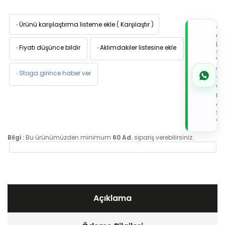
·
Ürünü karşılaştırma listeme ekle
(
Karşılaştır
)
TI
W
İL
·
Fiyatı düşünce bildir
·
Aklımdakiler listesine ekle
Sİ
VE
05
·
Stoga girince haber ver
7x
Wh
Üz
de
Sip
Ver
Bilgi :
Bu ürünümüzden minimum
60 Ad.
sipariş verebilirsiniz.
Açıklama