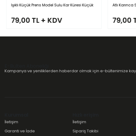
Işıklı Küçük Prens Model Sulu Kar Küresi Küçük
Atlı Karınca 
79,00 TL + KDV
79,00 
E-Bülten Aboneliği
Kampanya ve yeniliklerden haberdar olmak için e-bültenimize kayı
Kurumsal
Hızlı erişim
İletişim
İletişim
Garanti ve İade
Sipariş Takibi