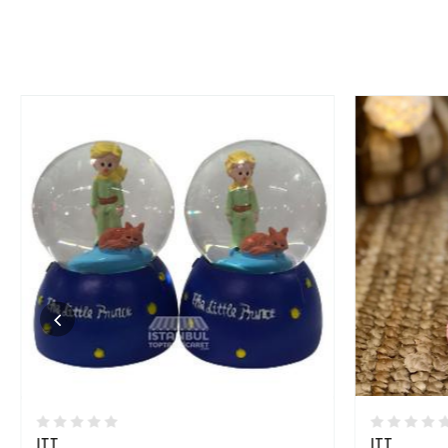
ITT
ITT