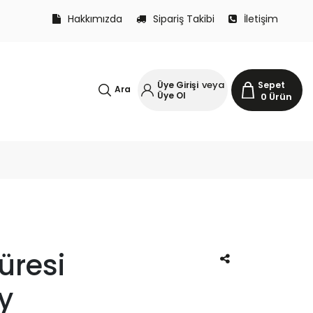
Hakkımızda
Sipariş Takibi
İletişim
veya
Üye Girişi
Sepet
Ara
Üye Ol
0
Ürün
üresi
y