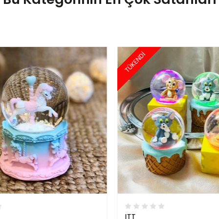
TÜKENDİ
ITT