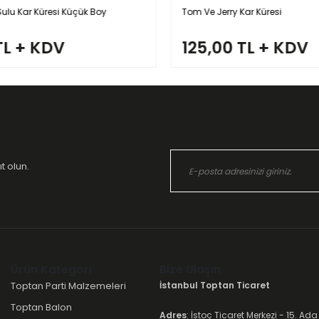
Sulu Kar Küresi Küçük Boy
Tom Ve Jerry Kar Küresi
TL + KDV
125,00 TL + KDV
t olun.
Ürün Kategori
Bize Ulaşın
Toptan Parti Malzemeleri
İstanbul Toptan Ticaret
Toptan Balon
Adres
: İstoç Ticaret Merkezi - 15. Ada