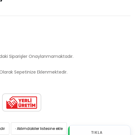
ndaki Siparişler Onaylanmamaktadır.
larak Sepetinize Eklenmektedir.
dir
·
Aklımdakiler listesine ekle
TIKLA