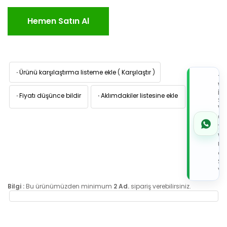
Hemen Satın Al
·
Ürünü karşılaştırma listeme ekle
(
Karşılaştır
)
TI
W
İL
·
Fiyatı düşünce bildir
·
Aklımdakiler listesine ekle
Sİ
VE
05
7x
Wh
Üz
de
Sip
Ver
Bilgi :
Bu ürünümüzden minimum
2 Ad.
sipariş verebilirsiniz.