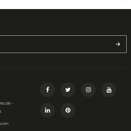
 No:38 -
L
t.com