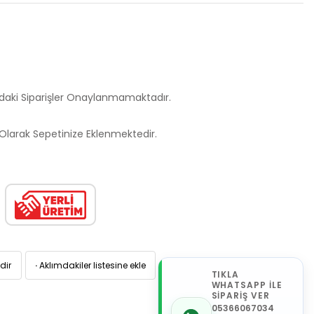
ndaki Siparişler Onaylanmamaktadır.
larak Sepetinize Eklenmektedir.
dir
·
Aklımdakiler listesine ekle
TIKLA
WHATSAPP İLE
SİPARİŞ VER
05366067034