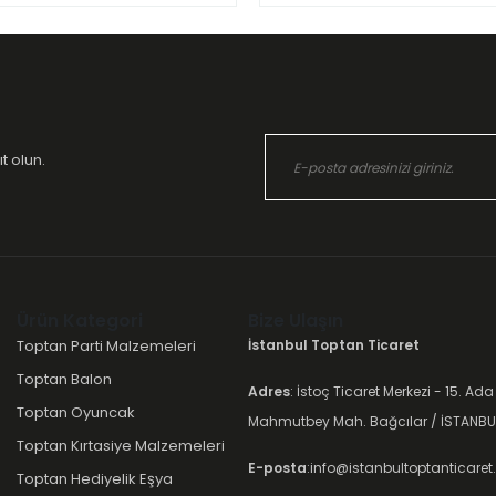
t olun.
Ürün Kategori
Bize Ulaşın
Toptan Parti Malzemeleri
İstanbul Toptan Ticaret
Toptan Balon
Adres
: İstoç Ticaret Merkezi - 15. Ada
Toptan Oyuncak
Mahmutbey Mah. Bağcılar / İSTANBU
Toptan Kırtasiye Malzemeleri
E-posta
:info@istanbultoptanticare
Toptan Hediyelik Eşya