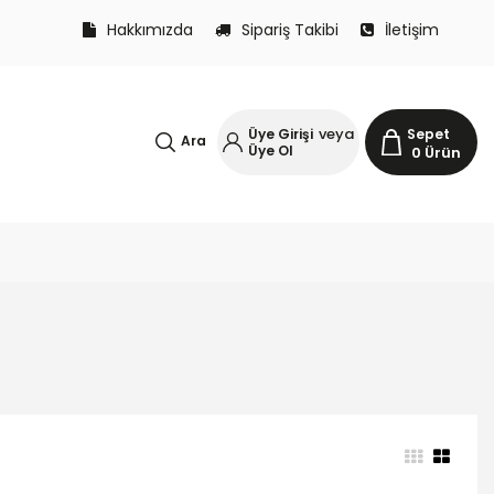
Hakkımızda
Sipariş Takibi
İletişim
veya
Üye Girişi
Sepet
Ara
Üye Ol
0
Ürün