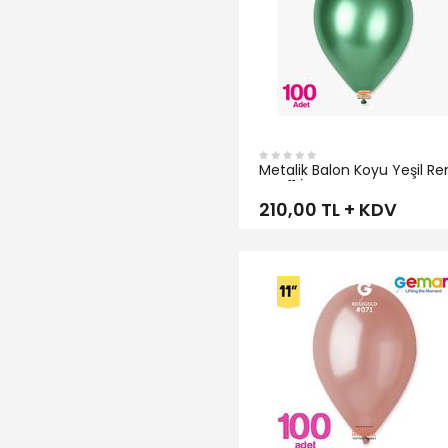
Metalik Balon Koyu Yeşil Re
HBK 11 İnç
210,00 TL + KDV
İNCELE