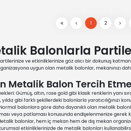
1
2
alik Balonlarla Partile
tilerinize ve etkinliklerinize göz alıcı bir dokunuş katmanı
rganizasyona uygun olan metalik balonlar, mekanınızı daha 
 Metalik Balon Tercih Etmel
kleri: Gümüş, altın, rose gold gibi klasik renklerin yanı sı
, yıldız gibi farklı şekillerdeki balonlarla yaratıcılığınızı konu
ormal balonlara göre daha dayanıklı olan metalik balonlar, 
lması veya patlaması konusunda endişelenmenize gerek 
etalik balonlar, hem iç mekan hem de dış mekan organizas
kurumsal etkinliklerinizde de metalik balonları kullanabilirsi