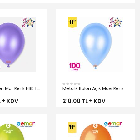
İNCELE
on Mor Renk HBK 11
Metalik Balon Açık Mavi Renk
HBK 11 İnç
L + KDV
210,00 TL + KDV
İNCELE