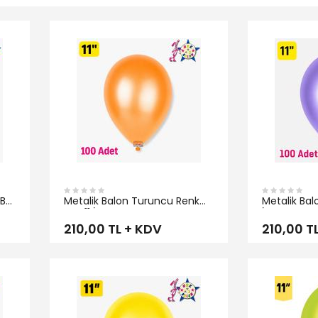
İNCELE
İNCELE
HBK
Metalik Balon Turuncu Renk
Metalik Bal
HBK 11 İnç
İnç
210,00 TL + KDV
210,00 T
İNCELE
İNCELE