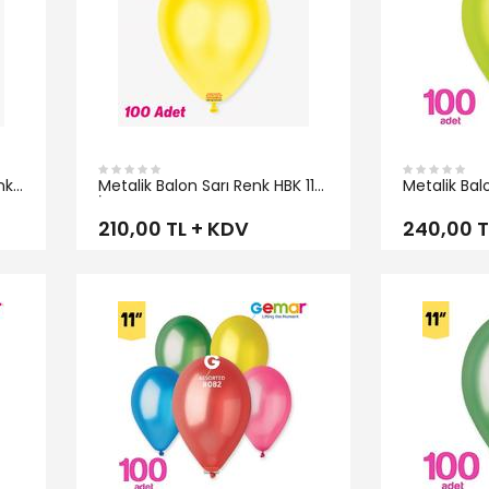
nk
Metalik Balon Sarı Renk HBK 11
Metalik Bal
İnç
Gemar
210,00 TL + KDV
240,00 T
İNCELE
İNCELE