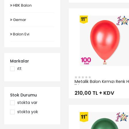
HBK Balon
İNCELE
Gemar
Balon Evi
Markalar
itt
Metalik Balon Kırmızı Renk 
11 İnç
210,00 TL + KDV
Stok Durumu
stokta var
İNCELE
stokta yok