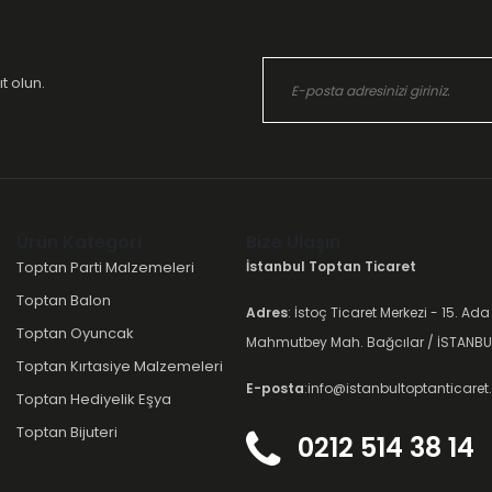
t olun.
Ürün Kategori
Bize Ulaşın
Toptan Parti Malzemeleri
İstanbul Toptan Ticaret
Toptan Balon
Adres
: İstoç Ticaret Merkezi - 15. Ada
Toptan Oyuncak
Mahmutbey Mah. Bağcılar / İSTANBU
Toptan Kırtasiye Malzemeleri
E-posta
:info@istanbultoptanticare
Toptan Hediyelik Eşya
Toptan Bijuteri
0212 514 38 14