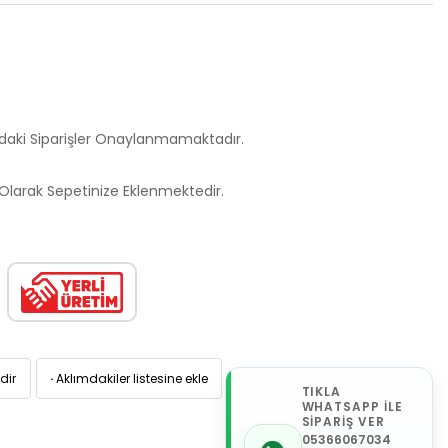
ndaki Siparişler Onaylanmamaktadır.
larak Sepetinize Eklenmektedir.
dir
·
Aklımdakiler listesine ekle
TIKLA
WHATSAPP İLE
SİPARİŞ VER
05366067034