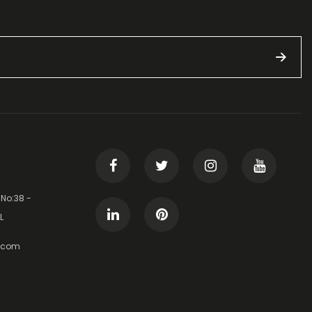
 No:38 -
L
t.com