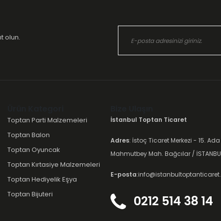
t olun.
Ürün Kategori
Bize Ulaşın
Toptan Parti Malzemeleri
İstanbul Toptan Ticaret
Toptan Balon
Adres
: İstoç Ticaret Merkezi - 15. Ada
Toptan Oyuncak
Mahmutbey Mah. Bağcılar / İSTANBU
Toptan Kırtasiye Malzemeleri
E-posta
:info@istanbultoptanticare
Toptan Hediyelik Eşya
Toptan Bijuteri
0212 514 38 14