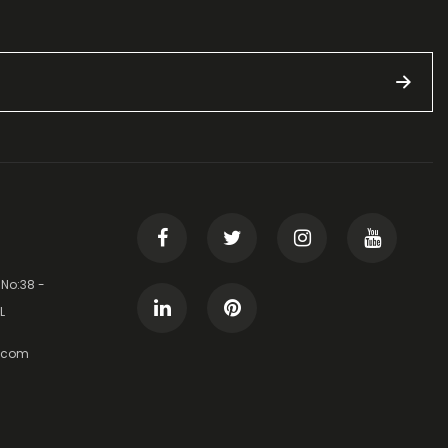
 No:38 -
L
t.com