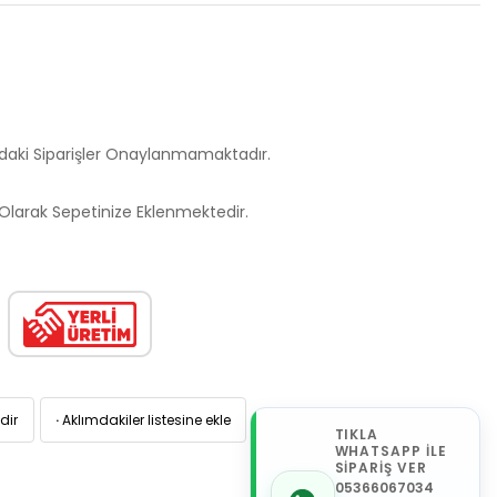
ndaki Siparişler Onaylanmamaktadır.
larak Sepetinize Eklenmektedir.
dir
·
Aklımdakiler listesine ekle
TIKLA
WHATSAPP İLE
SİPARİŞ VER
05366067034