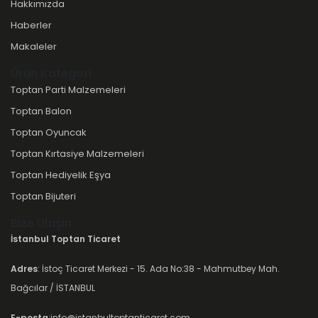
Hakkımızda
Haberler
Makaleler
Ürün Kategori
Toptan Parti Malzemeleri
Toptan Balon
Toptan Oyuncak
Toptan Kırtasiye Malzemeleri
Toptan Hediyelik Eşya
Toptan Bijuteri
Bize Ulaşın
İstanbul Toptan Ticaret
Adres
: İstoç Ticaret Merkezi - 15. Ada No:38 - Mahmutbey Mah.
Bağcılar / İSTANBUL
E-posta
:info@istanbultoptanticaret.com