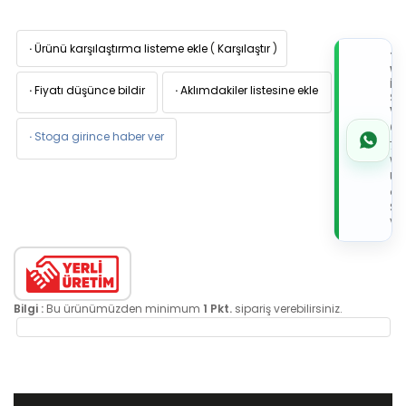
·
Ürünü karşılaştırma listeme ekle
(
Karşılaştır
)
TI
W
İL
·
Fiyatı düşünce bildir
·
Aklımdakiler listesine ekle
Sİ
VE
05
·
Stoga girince haber ver
7x
Wh
Üz
de
Sip
Ver
Bilgi :
Bu ürünümüzden minimum
1 Pkt.
sipariş verebilirsiniz.