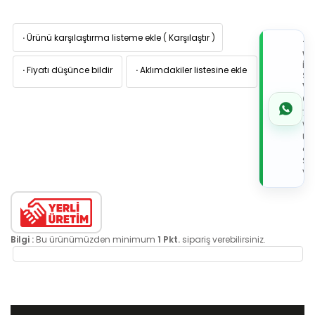
·
Ürünü karşılaştırma listeme ekle
(
Karşılaştır
)
TI
W
İL
·
Fiyatı düşünce bildir
·
Aklımdakiler listesine ekle
Sİ
VE
05
7x
Wh
Üz
de
Sip
Ver
Bilgi :
Bu ürünümüzden minimum
1 Pkt.
sipariş verebilirsiniz.