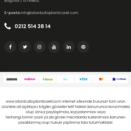
Bağcılar / İSTANBUL
E-posta
:info@istanbultoptanticaret.com
0212 514 38 14
www.istanbultoptanticaret.com internet sitesinde bulunan tüm ürün
ürünlere ait açıklayıcı bilgiler, görseller telif hakları kanununca korunmakta
olup izinsiz paylaşılması, kopyalanması veya
herhangi birinin yazılı ya da görsel mecralarda kullanılması kanunen
yasaklanmış olup hukuki yaptırıma tabi tutulmaktadır.