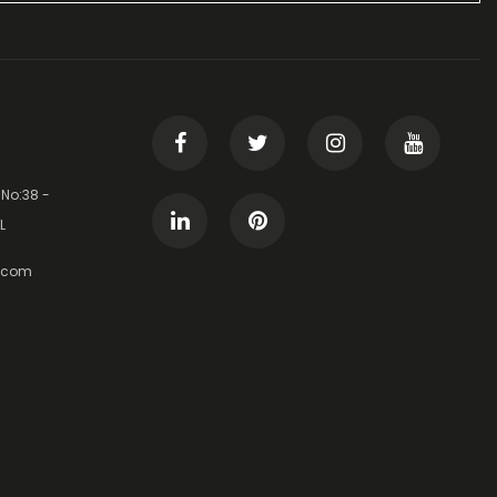
 No:38 -
L
t.com