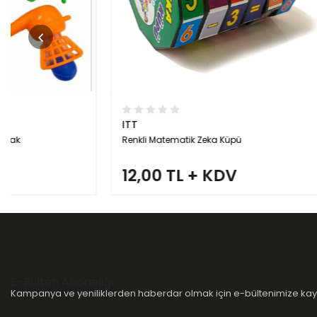
ITT
ITT
Renkli Matematik Zeka Küpü
Toptan Emoj
12,00 TL + KDV
21,00 T
E-Bülten Aboneliği
Kampanya ve yeniliklerden haberdar olmak için e-bültenimize kayı