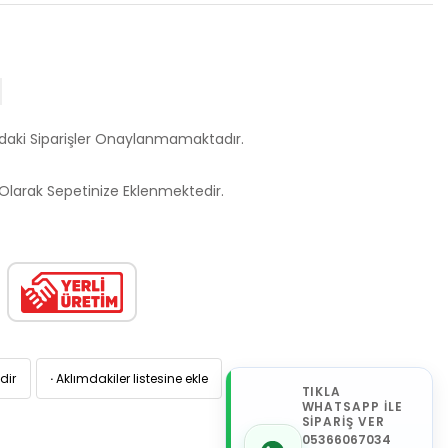
ndaki Siparişler Onaylanmamaktadır.
larak Sepetinize Eklenmektedir.
dir
·
Aklımdakiler listesine ekle
TIKLA
WHATSAPP İLE
SİPARİŞ VER
05366067034