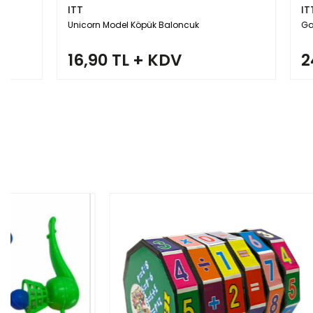
ITT
ITT
Unicorn Model Köpük Baloncuk
Game Tabanca
16,90 TL + KDV
24,00 