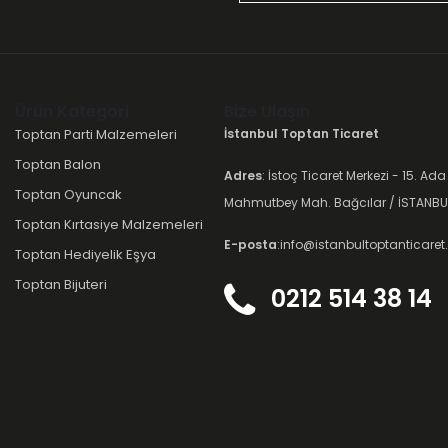
Ürün Kategori
Bize Ulaşın
Toptan Parti Malzemeleri
İstanbul Toptan Ticaret
Toptan Balon
Adres
: İstoç Ticaret Merkezi - 15. Ada
Toptan Oyuncak
Mahmutbey Mah. Bağcılar / İSTANBU
Toptan Kırtasiye Malzemeleri
E-posta
:info@istanbultoptanticare
Toptan Hediyelik Eşya
Toptan Bijuteri
0212 514 38 14