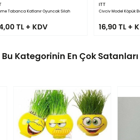
ITT
 Katlanır Oyuncak Silah
Civciv Model Köpük Baloncuk
TL + KDV
16,90 TL + KDV
Bu Kategorinin En Çok Satanları