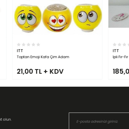
ITT
i Kafa Çim Adam
İpli Fır-Fır
L + KDV
185,00 TL + KDV
t olun.