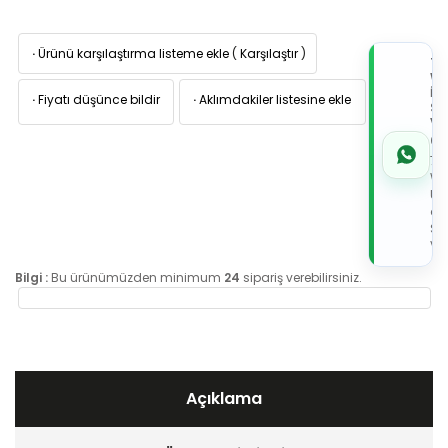
·
Ürünü karşılaştırma listeme ekle
(
Karşılaştır
)
TI
W
İL
·
Fiyatı düşünce bildir
·
Aklımdakiler listesine ekle
Sİ
VE
05
7x
Wh
Üz
de
Sip
Ver
Bilgi :
Bu ürünümüzden minimum
24
sipariş verebilirsiniz.
Açıklama