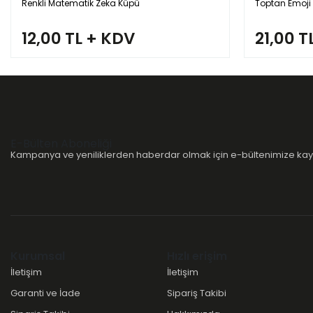
Renkli Matematik Zeka Küpü
Toptan Emoj
12,00 TL + KDV
21,00 T
E-Bülten Aboneliği
Kampanya ve yeniliklerden haberdar olmak için e-bültenimize kayı
Kurumsal
Hızlı erişim
İletişim
İletişim
Garanti ve İade
Sipariş Takibi