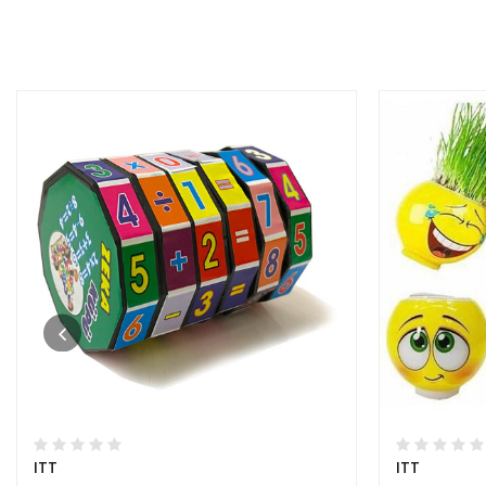
ITT
ITT