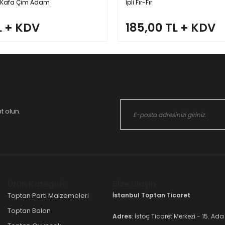
i Kafa Çim Adam
İpli Fır-Fır
L + KDV
185,00 TL + KDV
t olun.
Ürün Kategori
Bize Ulaşın
Toptan Parti Malzemeleri
İstanbul Toptan Ticaret
Toptan Balon
Adres
: İstoç Ticaret Merkezi - 15. Ada