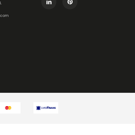
L
t.com