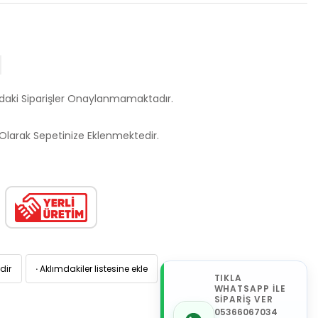
ndaki Siparişler Onaylanmamaktadır.
larak Sepetinize Eklenmektedir.
dir
·
Aklımdakiler listesine ekle
TIKLA
WHATSAPP İLE
SİPARİŞ VER
05366067034