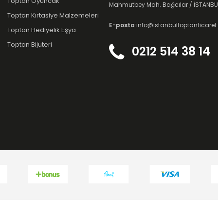
Toptan Oyuncak
Mahmutbey Mah. Bağcılar / İSTANBU
Toptan Kırtasiye Malzemeleri
E-posta
:info@istanbultoptanticare
Toptan Hediyelik Eşya
Toptan Bijuteri
0212 514 38 14