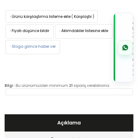
·
Ürünü karşılaştırma listeme ekle
(
Karşılaştır
)
TI
W
İL
·
Fiyatı düşünce bildir
·
Aklımdakiler listesine ekle
Sİ
VE
05
·
Stoga girince haber ver
7x
Wh
Üz
de
Sip
Ver
Bilgi :
Bu ürünümüzden minimum
21
sipariş verebilirsiniz.
Açıklama