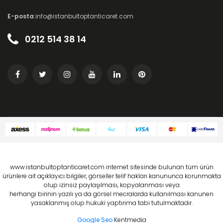
E-posta
:info@istanbultoptanticaret.com
0212 514 38 14
www.istanbultoptanticaret.com internet sitesinde bulunan tüm ürün
ürünlere ait açıklayıcı bilgiler, görseller telif hakları kanununca korunmakta
olup izinsiz paylaşılması, kopyalanması veya
herhangi birinin yazılı ya da görsel mecralarda kullanılması kanunen
yasaklanmış olup hukuki yaptırıma tabi tutulmaktadır.
Google Seo
Kentmedia