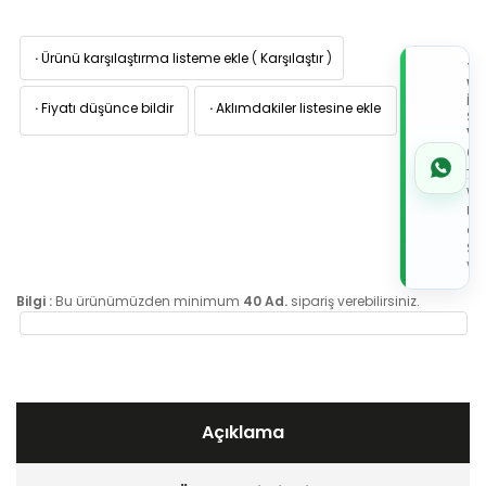
·
Ürünü karşılaştırma listeme ekle
(
Karşılaştır
)
TI
W
İL
·
Fiyatı düşünce bildir
·
Aklımdakiler listesine ekle
Sİ
VE
05
7x
Wh
Üz
de
Sip
Ver
Bilgi :
Bu ürünümüzden minimum
40 Ad.
sipariş verebilirsiniz.
Açıklama