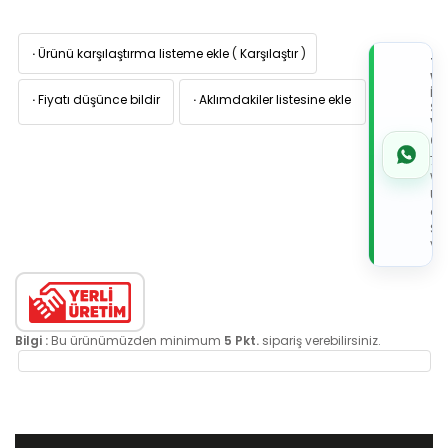
·
Ürünü karşılaştırma listeme ekle
(
Karşılaştır
)
TI
W
İL
·
Fiyatı düşünce bildir
·
Aklımdakiler listesine ekle
Sİ
VE
05
7x
Wh
Üz
de
Sip
Ver
Bilgi :
Bu ürünümüzden minimum
5 Pkt.
sipariş verebilirsiniz.