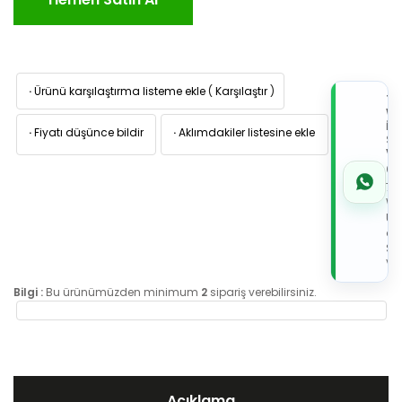
·
Ürünü karşılaştırma listeme ekle
(
Karşılaştır
)
TI
W
İL
·
Fiyatı düşünce bildir
·
Aklımdakiler listesine ekle
Sİ
VE
05
7x
Wh
Üz
de
Sip
Ver
Bilgi :
Bu ürünümüzden minimum
2
sipariş verebilirsiniz.
Açıklama