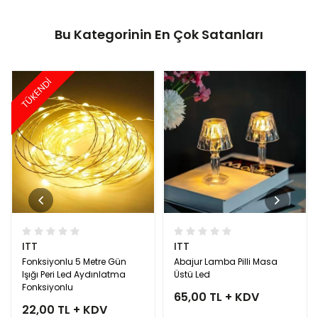
Bu Kategorinin En Çok Satanları
TÜKENDİ
ITT
ITT
Fonksiyonlu 5 Metre Gün
Abajur Lamba Pilli Masa
Işığı Peri Led Aydınlatma
Üstü Led
Fonksiyonlu
65,00 TL + KDV
22,00 TL + KDV